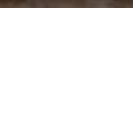
Blog - Kunst und mehr
Willkommen im Kunst Blog von Art Exclusive / Peggy
Liebenow!
Hier teilen wir mit Ihnen spannende Neuigkeiten aus der
Kunstszene, interessante Künstler, Tipps, Inspirationen und
aktuelle Ereignisse aus unserem Atelier in Hatten zwischen
Oldenburg und Bremen.
Wir werden über unsere Aktionen von Art Exclusive und von
neuen Werken berichten und Sie auf dem Laufenden halten,
was uns inspiriert und bewegt. Ob Malerei, Skizzen,
Zeichnungen, Fotografie oder Porträtmalerei - bei uns gibt es
immer wieder etwas Neues zu entdecken. Wir laden Sie ein,
uns auf unserer kreativen Reise zu begleiten und sich von der
Vielfalt der Kunstwelt begeistern zu lassen.
Kategorien